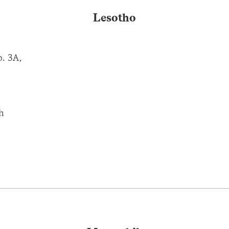
Lesotho
o. 3A,
h