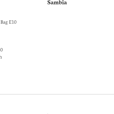
Sambia
 Bag E10
20
h