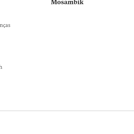
Mosambik
anças
h