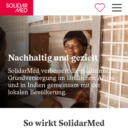
Nachhaltig und gezielt
Zurück
SolidarMed verbessert die medizinische
Grundversorgung im ländlichen Afrika
Deutsch
und in Indien gemeinsam mit der
lokalen Bevölkerung.
English
So wirkt SolidarMed