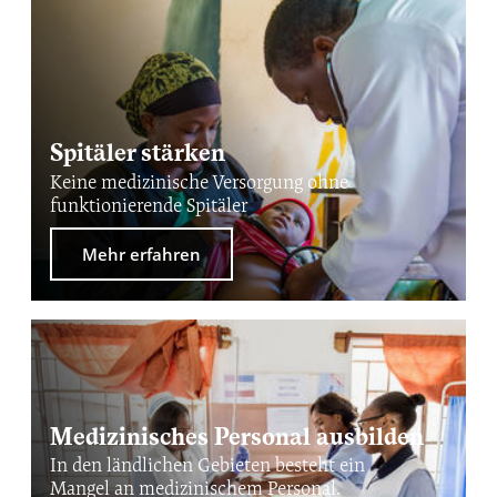
Spitäler stärken
Keine medizinische Versorgung ohne
funktionierende Spitäler
Mehr erfahren
Medizinisches Personal ausbilden
In den ländlichen Gebieten besteht ein
Mangel an medizinischem Personal.