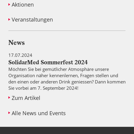
Joy-Desta Brandsma
Aktionen
Projektleiterin Nursing
Veranstaltungen
Nkopane Masheane
Projektmanager Early Child Development
News
Cordelia Kunzekwenyika MD
Idiovino Raphael
Projektmanagerin Adolescent Health und Leap
17.07.2024
Projektmanager Ancuabe
Pierina Maibach
Laura Frick
SolidarMed Sommerfest 2024
Start
Co-Leiterin Fundraising und Kommunikation
Mitglied Prüfungskommission
Möchten Sie bei gemütlicher Atmosphäre unsere
Organisation näher kennenlernen, Fragen stellen und
den einen oder anderen Drink geniessen? Dann kommen
Pauline Grimm PhD
Sie vorbei am 7. September 2024!
Mary Yagalla
Programm Lesotho
Zum Artikel
Projektmanagerin AHA
Mwansa Ketty Lubeya
Alle News und Events
Projektmanagerin ACEZ