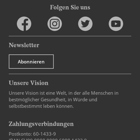
Thakane Mojaje
Folgen Sie uns
Buchhalterin Programm Lesotho
Faruk Mamudo
Alvern Mutengerere MD
Buchhaltung und Finanzen
Andreas Rösch
Guido Keel PhD Professor
Project manager NCD
Co-Leiter Fundraising und Kommunikation
Kommunikationskommission
Newsletter
Armin Halilovic
Abonnieren
Monica Msuya
IT
Buchhalterin
Owen Mwanza
Unsere Vision
Buchhalter
Unsere Vision ist eine Welt, in der alle Menschen in
bestmöglicher Gesundheit, in Würde und
selbstbestimmt leben können.
Zahlungsverbindungen
Postkonto: 60-1433-9